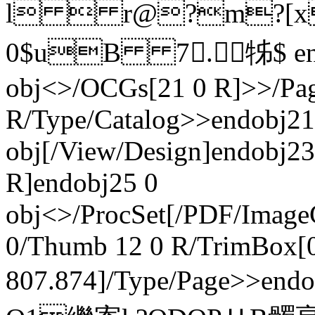
l  r@?m?[x
0$uB 7.牬$ ends
obj<>/OCGs[21 0 R]>>/Pag
R/Type/Catalog>>endobj21
obj[/View/Design]endobj23
R]endobj25 0
obj<>/ProcSet[/PDF/Image
0/Thumb 12 0 R/TrimBox[0
807.874]/Type/Page>>endo