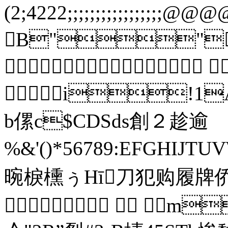
(2;4222;;;;;;;;;;;
B""
 
i!1A
b傫c$CDSds創２趁逾
%&'()*56789:EFGHI
晼棙櫄ぅΗī刀犯购履
  m