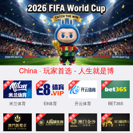
betway88·必威(西汉姆联)官方
网站-Well-known百科
公司新闻
市场活动
博客优策