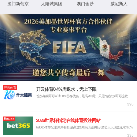
2025.04
22
抢先领取 | 2025年版《中华人民共