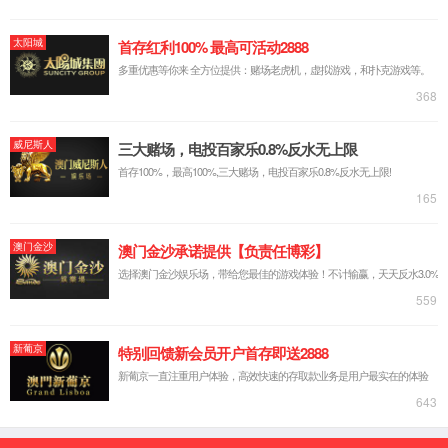
磅上线！基于高通量测序的GMP级
外源病毒检测平台加速生物药品安
全放行
了解更多