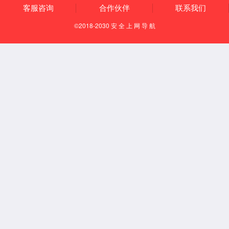
2023.03
博客优策 | 质粒过程制品及质粒产品
29
检测
了解更多