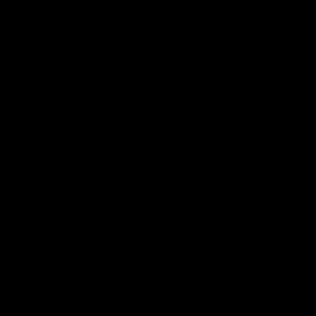
博客优策 | 大肠杆菌在生
2023.02
01
物医药中的应用
了解更多