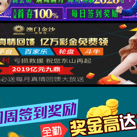
2025.0
22