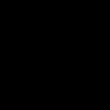
12
下一页
方式