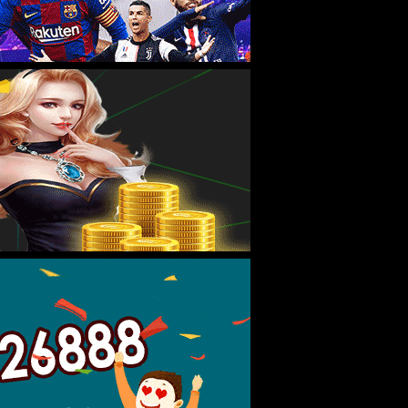
首页
>
pbw必威西汉姆联官网
>
博客优策
1